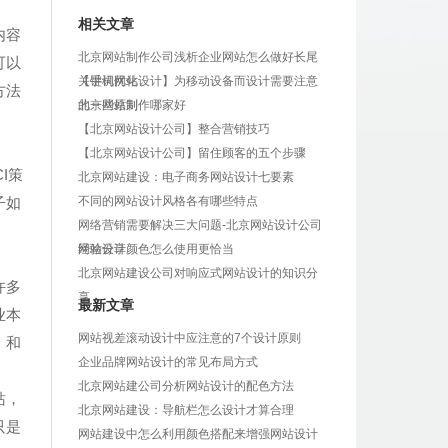
相关文章
内容
北京网站制作公司浅析企业网站怎么做好长尾
可以
关键词优化
【手机网站设计】为移动设备而设计需要注意
方法
的一些原则
北京网站制作哪家好
【北京网站设计公司】整合营销技巧
【北京网站设计公司】留住顾客的五个步骤
I策
北京网站建设：电子商务网站设计七要素
子如
不同的网站设计风格各有哪些特点
网络营销需要解决三大问题-北京网站设计公司
经验分享
网站设计颜色怎么使用更恰当
北京网站建设公司对响应式网站设计的知识分
许多
享
最新文章
业本
网站视差滚动设计中应注意的7个设计原则
」和
企业品牌网站设计的常见布局方式
北京网站建公司分析网站设计的配色方法
站，
北京网站建设：导航栏怎么设计才算合理
只是
网站建设中怎么利用颜色搭配来增强网站设计