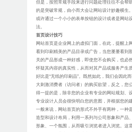
但是，按照常规手段来进行问题处理往往不会帮
的是突破常规，由小而大会让网站设计妙趣横生
或许通过一个小小的表单按钮的设计或者是网站
法。
首页设计技巧
网站首页是企业网上的虚拟门面，在此，提醒上
看到印刷精美的产品目录或广告，当您屡屡看到
关的产品形成一种好感，即使您不会购买，也必
怀疑其内容的真实性，从而对其产品或服务产生
好比是“无纸的印刷品”。既然如此，我们会因此
大刺激消费者（访问者）的购买欲望，反之，您
得一提的是，除非您的企业有专业的网站规划、
专业设计人员会很快明白您的意图，并根据您的
一般来说，网站首页的形式不外乎有两种，一种
造型和设计布局，利用一系列与公司形象和产品
形象、一个氛围，从而吸引浏览者进入浏览。这