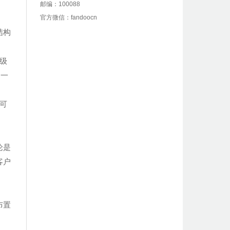
邮编：100088
官方微信：fandoocn
结构
级
另一
可
论是
客户
布置