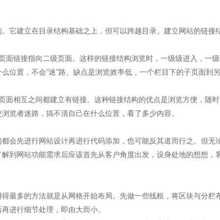
构。它建立在目录结构基础之上，但可以跨越目录。建立网站的链接
级页面链接指向二级页面。这样的链接结构浏览时，一级级进入，一级
么位置，不会"迷"路。缺点是浏览效率低，一个栏目下的子页面到
个页面相互之间都建立有链接。这种链接结构的优点是浏览方便，随时
使浏览者迷路，搞不清自己在什么位置，看了多少内容。
们都会先进行网站设计再进行代码添加，也可能反其道而行之。但无
了解到网站功能需求后应该首先从客户角度出发，设身处地的想想，
用得最多的方法就是从网格开始布局。先做一些线框，将区块与分栏
后再进行细节处理，即由大而小。