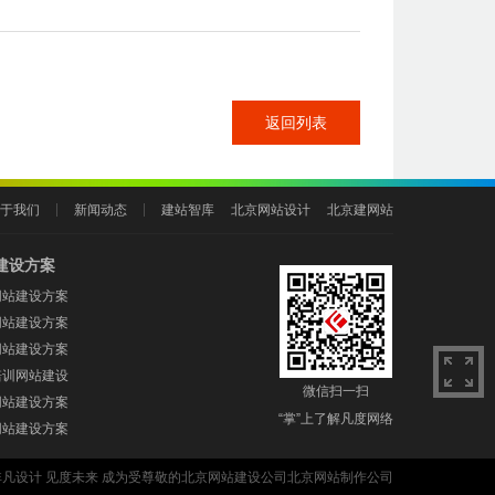
返回列表
于我们
新闻动态
建站智库
北京网站设计
北京建网站
建设方案
网站建设方案
网站建设方案
网站建设方案
培训网站建设
微信扫一扫
网站建设方案
“掌”上了解凡度网络
网站建设方案
非凡设计 见度未来 成为受尊敬的
北京网站建设公司
北京网站制作公司