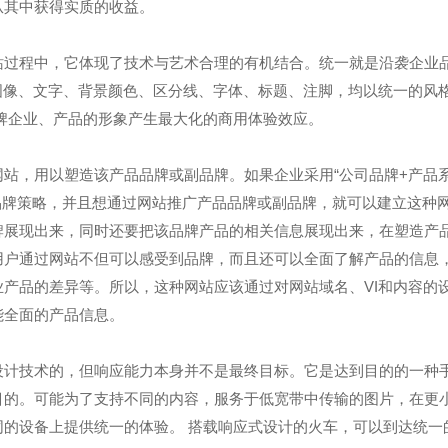
从其中获得实质的收益。
站过程中，它体现了技术与艺术合理的有机结合。统一就是沿袭企业
图像、文字、背景颜色、区分线、字体、标题、注脚，均以统一的风
牌企业、产品的形象产生最大化的商用体验效应。
站，用以塑造该产品品牌或副品牌。如果企业采用“公司品牌+产品
牌”品牌策略，并且想通过网站推广产品品牌或副品牌，就可以建立这种
牌展现出来，同时还要把该品牌产品的相关信息展现出来，在塑造产
用户通过网站不但可以感受到品牌，而且还可以全面了解产品的信息
产品的差异等。所以，这种网站应该通过对网站域名、VI和内容的
能全面的产品信息。
设计技术的，但响应能力本身并不是最终目标。它是达到目的的一种
目的。可能为了支持不同的内容，服务于低宽带中传输的图片，在更
的设备上提供统一的体验。 搭载响应式设计的火车，可以到达统一