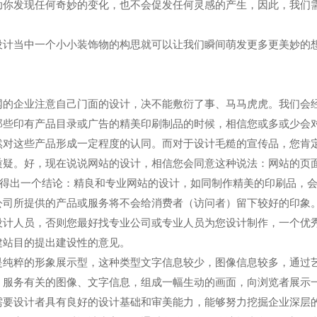
助你发现任何奇妙的变化，也不会促发任何灵感的产生，因此，我们
。
设计当中一个小小装饰物的构思就可以让我们瞬间萌发更多更美妙的
网的企业注意自己门面的设计，决不能敷衍了事、马马虎虎。我们会
那些印有产品目录或广告的精美印刷制品的时候，相信您或多或少会
然对这些产品形成一定程度的认同。而对于设计毛糙的宣传品，您肯
质疑。好，现在说说网站的设计，相信您会同意这种说法：网站的页
而得出一个结论：精良和专业网站的设计，如同制作精美的印刷品，
公司所提供的产品或服务将不会给消费者（访问者）留下较好的印象
设计人员，否则您最好找专业公司或专业人员为您设计制作，一个优
建站目的提出建设性的意见。
是纯粹的形象展示型，这种类型文字信息较少，图像信息较多，通过
、服务有关的图像、文字信息，组成一幅生动的画面，向浏览者展示
需要设计者具有良好的设计基础和审美能力，能够努力挖掘企业深层