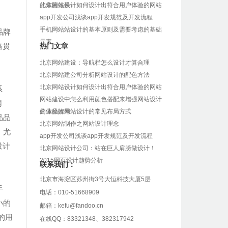
的体验效果
北京网站设计如何设计出符合用户体验的网站
app开发公司浅谈app开发规范及开发流程
手机网站站设计的基本原则及需要考虑的基础
品牌
元素
格贯
热门文章
北京网站建设：导航栏怎么设计才算合理
北京网站建公司分析网站设计的配色方法
北京网站设计如何设计出符合用户体验的网站
系
网站建设中怎么利用颜色搭配来增强网站设计
网
的体验效果
企业品牌网站设计的常见布局方式
品品
北京网站制作之网站设计理念
，尤
app开发公司浅谈app开发规范及开发流程
设计
北京网站设计公司：站在巨人肩膀做设计！
2015网页设计趋势分析
联系我们：
北京市海淀区苏州街3号大恒科技大厦5层
手
电话：010-51668909
小的
邮箱：kefu@fandoo.cn
的用
在线QQ：83321348、382317942